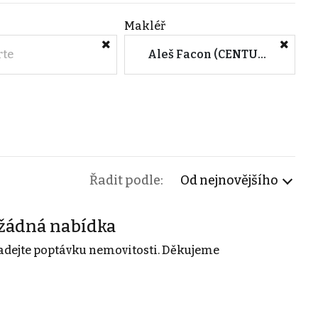
Makléř
rte
Aleš Facon (CENTURY 21 Jelen Reality)
Řadit podle:
Od nejnovějšího
žádná nabídka
adejte poptávku nemovitosti. Děkujeme