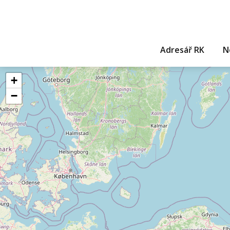
Adresář RK
N
+
−