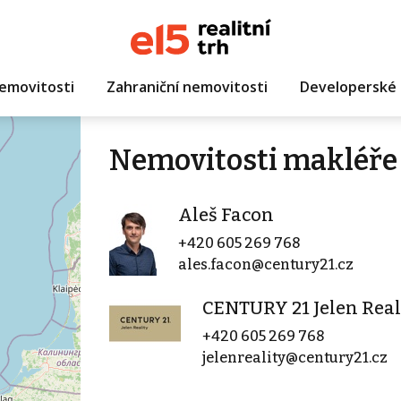
emovitosti
Zahraniční nemovitosti
Developerské 
Nemovitosti makléře
Aleš Facon
+420 605 269 768
ales.facon@century21.cz
CENTURY 21 Jelen Real
+420 605 269 768
jelenreality@century21.cz