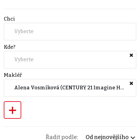
Chci
Vyberte
Kde?
Vyberte
Makléř
Alena Vosmíková (CENTURY 21 Imagine Housing)
+
Řadit podle:
Od nejnovějšího