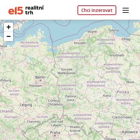
Chci inzerovat
+
−