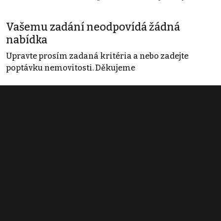
Vašemu zadání neodpovídá žádná
nabídka
Upravte prosím zadaná kritéria a nebo zadejte
poptávku nemovitosti. Děkujeme
Obchodní podmínky
Pravidla inzerce
Ceník
Registrace
Kontakt
© 2022 - 2026 Copyright CZECH NEWS CENTER a.s. a dodavatelé
obsahu |
Autorská práva k publikovaným materiálům
|
Podmínky pro
užívání služby informační společnosti
|
Informace o zpracování