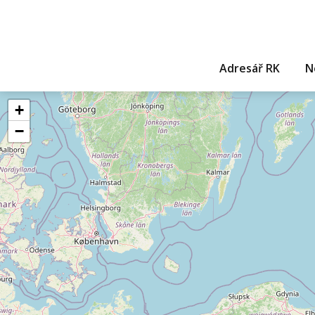
Adresář RK
N
+
−