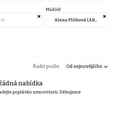
Makléř
rte
Alena Plíšková (ARTOSS realitní kancelář, s.r.o.)
Řadit podle:
Od nejnovějšího
žádná nabídka
adejte poptávku nemovitosti. Děkujeme