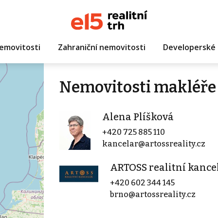
emovitosti
Zahraniční nemovitosti
Developerské 
Nemovitosti makléře 
Alena Plíšková
+420 725 885 110
kancelar@artossreality.cz
ARTOSS realitní kancelá
+420 602 344 145
brno@artossreality.cz