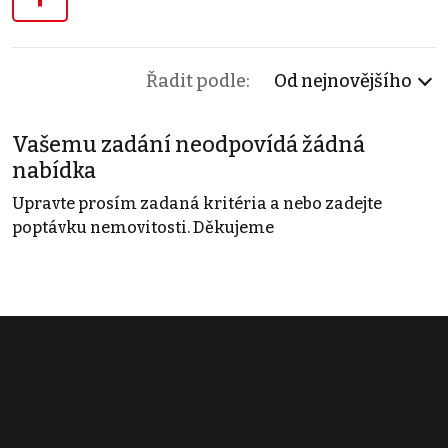
Řadit podle:
Od nejnovějšího
Vašemu zadání neodpovídá žádná
nabídka
Upravte prosím zadaná kritéria a nebo zadejte
poptávku nemovitosti. Děkujeme
Obchodní podmínky
Pravidla inzerce
Ceník
Registrace
Kontakt