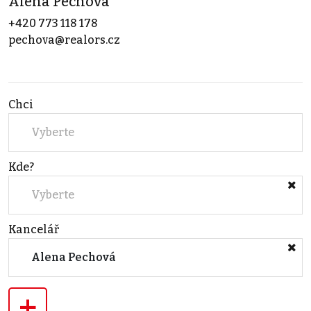
Alena Pechová
+420 773 118 178
pechova@realors.cz
Chci
Vyberte
Kde?
Vyberte
Kancelář
Alena Pechová
+