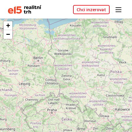
Chci inzerovat
+
−