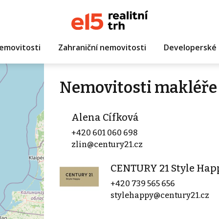
emovitosti
Zahraniční nemovitosti
Developerské 
Nemovitosti makléře
Alena Cífková
+420 601 060 698
zlin@century21.cz
CENTURY 21 Style Hap
+420 739 565 656
stylehappy@century21.cz