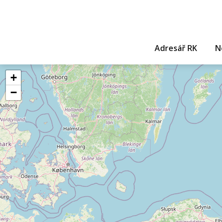
Adresář RK
N
+
−