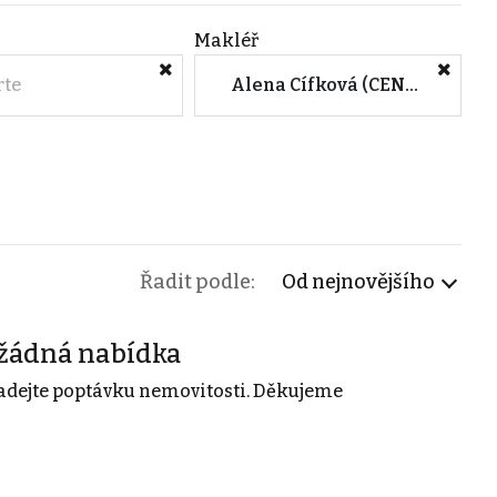
Makléř
rte
Alena Cífková (CENTURY 21 Style Happy)
Řadit podle:
Od nejnovějšího
žádná nabídka
adejte poptávku nemovitosti. Děkujeme