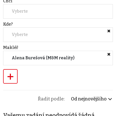
Chci
Vyberte
Kde?
Vyberte
Makléř
Alena Burešová (M&M reality)
+
Řadit podle:
Od nejnovějšího
Vašemu zadání neodpovídá žádná