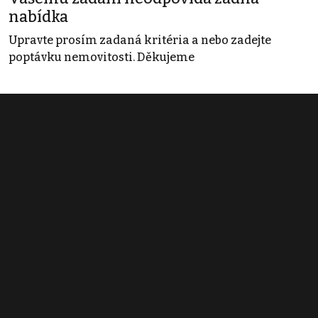
nabídka
Upravte prosím zadaná kritéria a nebo zadejte
poptávku nemovitosti. Děkujeme
Obchodní podmínky
Pravidla inzerce
Ceník
Registrace
Kontakt
© 2022 - 2026 Copyright CZECH NEWS CENTER a.s. a dodavatelé
obsahu |
Autorská práva k publikovaným materiálům
|
Podmínky pro
užívání služby informační společnosti
|
Informace o zpracování
osobních údajů
|
Cookies
|
Nastavení soukromí
|
Vlastnická
struktura
|
Jednotné kontaktní místo / Single Point of Contact
|
Podat
oznámení