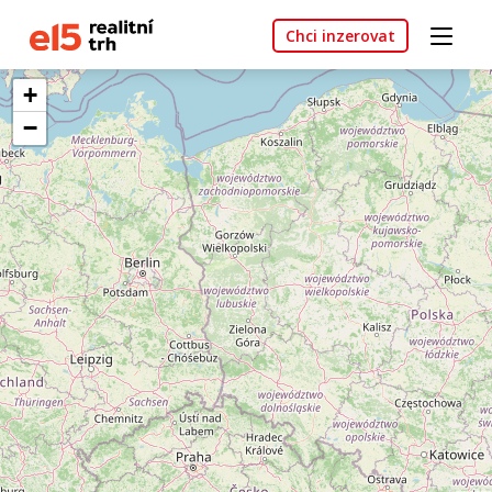
Chci inzerovat
+
−