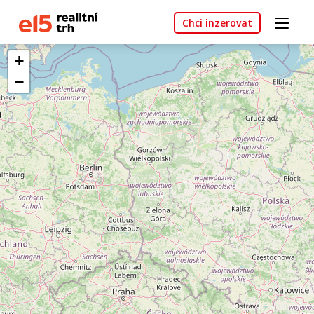
Chci inzerovat
+
−