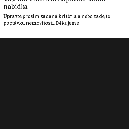
nabídka
Upravte prosím zadaná kritéria a nebo zadejte
poptávku nemovitosti. Děkujeme
Obchodní podmínky
Pravidla inzerce
Ceník
Registrace
Kontakt
© 2022 - 2026 Copyright CZECH NEWS CENTER a.s. a dodavatelé
obsahu |
Autorská práva k publikovaným materiálům
|
Podmínky pro
užívání služby informační společnosti
|
Informace o zpracování
osobních údajů
|
Cookies
|
Nastavení soukromí
|
Vlastnická
struktura
|
Jednotné kontaktní místo / Single Point of Contact
|
Podat
oznámení