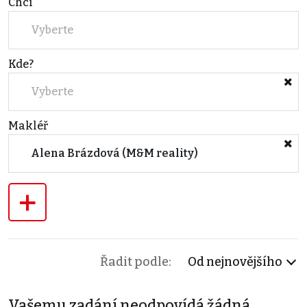
Chci
Vyberte
Kde?
Vyberte
Makléř
Alena Brázdová (M&M reality)
+
Řadit podle:
Od nejnovějšího
Vašemu zadání neodpovídá žádná