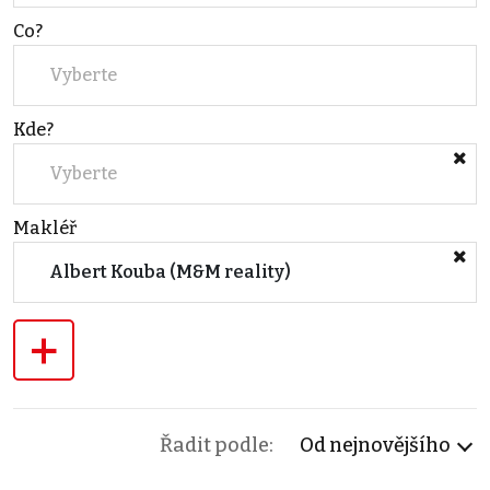
Co?
Vyberte
Kde?
Vyberte
Makléř
Albert Kouba (M&M reality)
+
Řadit podle:
Od nejnovějšího