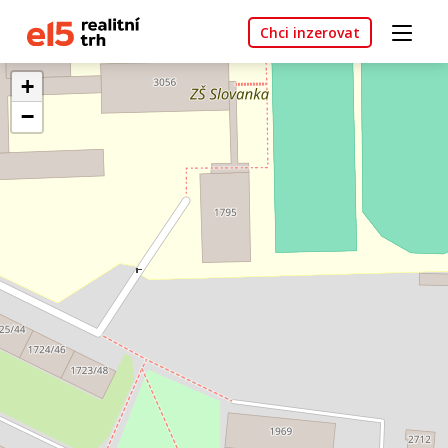
Chci inzerovat
+
−