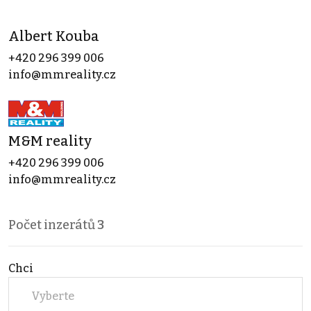
Albert Kouba
+420 296 399 006
info@mmreality.cz
M&M reality
+420 296 399 006
info@mmreality.cz
Počet inzerátů
3
Chci
Vyberte