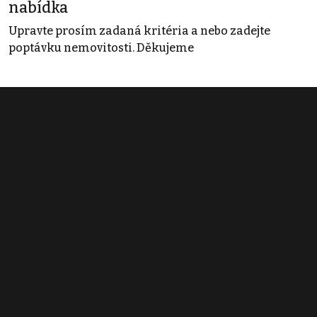
nabídka
Upravte prosím zadaná kritéria a nebo zadejte
poptávku nemovitosti. Děkujeme
Obchodní podmínky
Pravidla inzerce
Ceník
Registrace
Kontakt
© 2022 - 2026 Copyright CZECH NEWS CENTER a.s. a dodavatelé
obsahu |
Autorská práva k publikovaným materiálům
|
Podmínky pro
užívání služby informační společnosti
|
Informace o zpracování
osobních údajů
|
Cookies
|
Nastavení soukromí
|
Vlastnická
struktura
|
Jednotné kontaktní místo / Single Point of Contact
|
Podat
oznámení