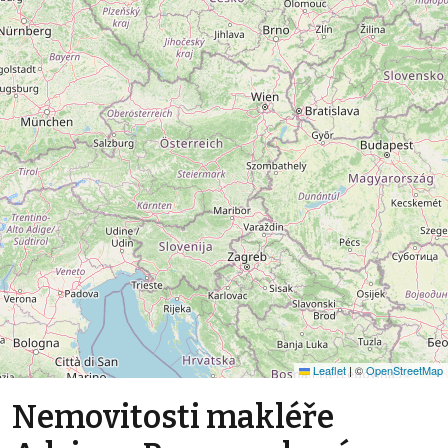
Leaflet
|
©
OpenStreetMap
Nemovitosti makléře