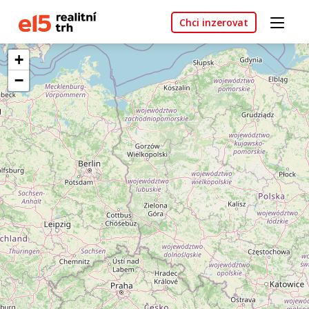
Chci inzerovat
+
−