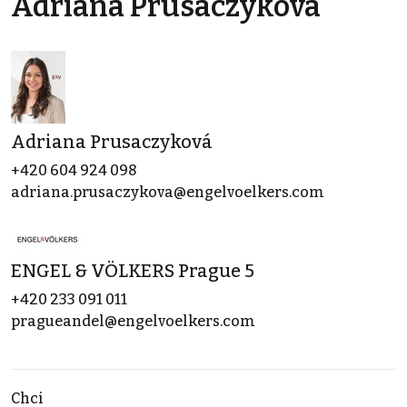
Adriana Prusaczyková
Adriana Prusaczyková
+420 604 924 098
adriana.prusaczykova@engelvoelkers.com
ENGEL & VÖLKERS Prague 5
+420 233 091 011
pragueandel@engelvoelkers.com
Chci