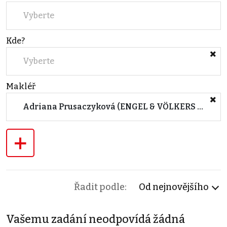
Vyberte
Kde?
Vyberte
Makléř
Adriana Prusaczyková (ENGEL & VÖLKERS Prague 5)
+
Řadit podle:
Od nejnovějšího
Vašemu zadání neodpovídá žádná