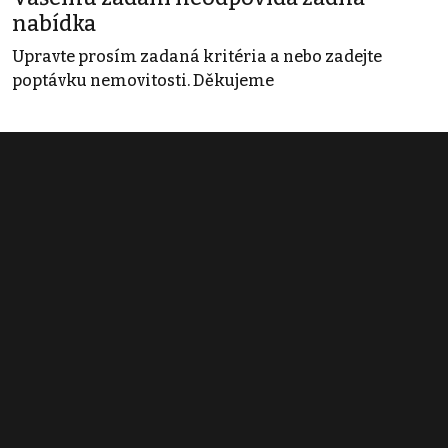
nabídka
Upravte prosím zadaná kritéria a nebo zadejte
poptávku nemovitosti. Děkujeme
Obchodní podmínky
Pravidla inzerce
Ceník
Registrace
Kontakt
© 2022 - 2026 Copyright CZECH NEWS CENTER a.s. a dodavatelé
obsahu |
Autorská práva k publikovaným materiálům
|
Podmínky pro
užívání služby informační společnosti
|
Informace o zpracování
osobních údajů
|
Cookies
|
Nastavení soukromí
|
Vlastnická
struktura
|
Jednotné kontaktní místo / Single Point of Contact
|
Podat
oznámení