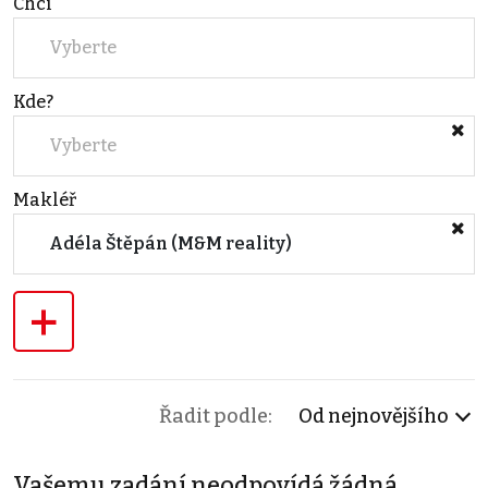
Chci
Vyberte
Kde?
Vyberte
Makléř
Adéla Štěpán (M&M reality)
+
Řadit podle:
Od nejnovějšího
Vašemu zadání neodpovídá žádná