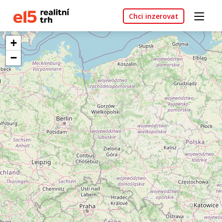
Chci inzerovat
+
−