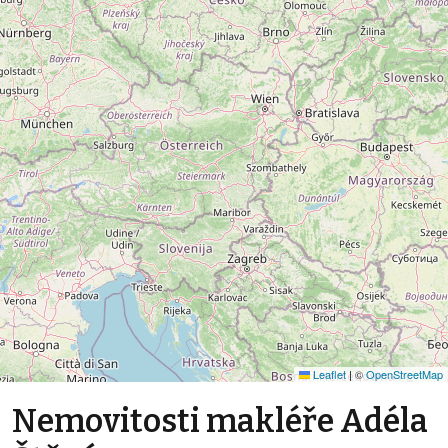
Leaflet
|
©
OpenStreetMap
Nemovitosti makléře Adéla