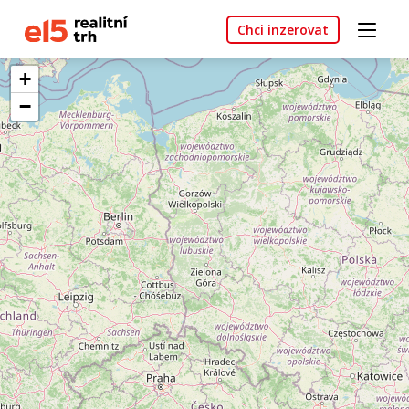
Chci inzerovat
+
−