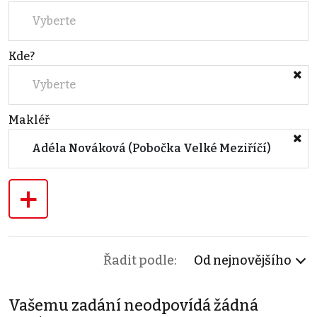
Vyberte
Kde?
Vyberte
Makléř
Adéla Nováková (Pobočka Velké Meziříčí)
+
Řadit podle:
Od nejnovějšího
Vašemu zadání neodpovídá žádná