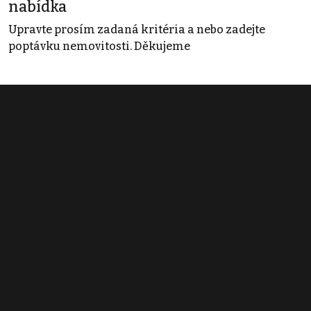
nabídka
Upravte prosím zadaná kritéria a nebo zadejte
poptávku nemovitosti. Děkujeme
Obchodní podmínky
Pravidla inzerce
Ceník
Registrace
Kontakt
© 2022 - 2026 Copyright CZECH NEWS CENTER a.s. a dodavatelé
obsahu |
Autorská práva k publikovaným materiálům
|
Podmínky pro
užívání služby informační společnosti
|
Informace o zpracování
osobních údajů
|
Cookies
|
Nastavení soukromí
|
Vlastnická
struktura
|
Jednotné kontaktní místo / Single Point of Contact
|
Podat
oznámení