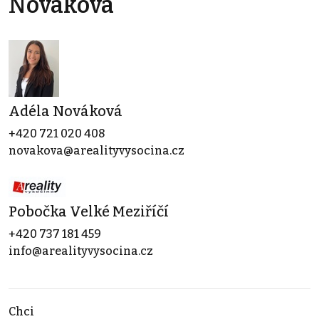
Nováková
Adéla Nováková
+420 721 020 408
novakova@arealityvysocina.cz
Pobočka Velké Meziříčí
+420 737 181 459
info@arealityvysocina.cz
Chci