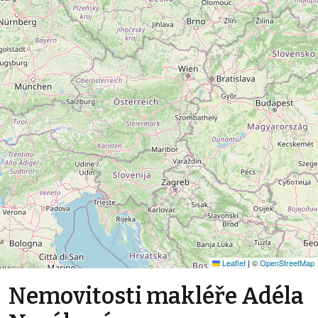
Leaflet
|
©
OpenStreetMap
Nemovitosti makléře Adéla