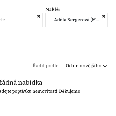
Makléř
rte
Adéla Bergerová (M&M reality)
Řadit podle:
Od nejnovějšího
žádná nabídka
adejte poptávku nemovitosti. Děkujeme