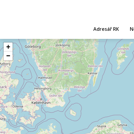
Adresář RK
N
+
−