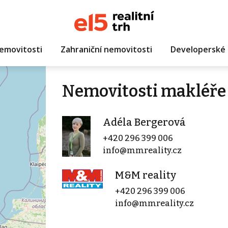
emovitosti
Zahraniční nemovitosti
Developerské 
Nemovitosti makléře
Adéla Bergerová
+420 296 399 006
info@mmreality.cz
M&M reality
+420 296 399 006
info@mmreality.cz