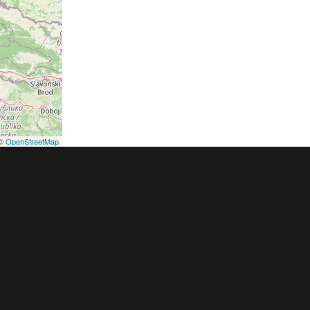
©
OpenStreetMap
podmínky
Pravidla inzerce
Ceník
Registrace
ER a.s. a dodavatelé obsahu |
Autorská práva k publikovaným materiálů
h údajů
|
Cookies
|
Nastavení soukromí
|
Vlastnická struktura
|
Jednotné k
oznámení