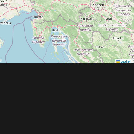
Leaflet
|
Obchodní 
© 2022 - 2026 Copyright CZECH NEWS CENT
společnosti
|
Informace o zpracování osobníc