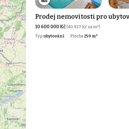
Prodej nemovitosti pro ubytov
10 600 000 Kč
(40 927 Kč za m²)
Typ
ubytování
Plocha
259 m²