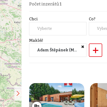
Počet inzerátů
1
Chci
Co?
Vyberte
Vybe
Makléř
+
Adam Štěpánek (M&M reality)