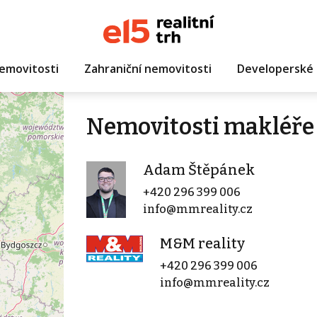
emovitosti
Zahraniční nemovitosti
Developerské 
Nemovitosti makléř
Adam Štěpánek
+420 296 399 006
info@mmreality.cz
M&M reality
+420 296 399 006
info@mmreality.cz