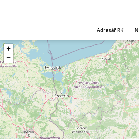
Adresář RK
N
+
−