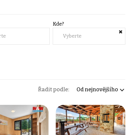
Kde?
rte
Vyberte
Řadit podle:
Od nejnovějšího