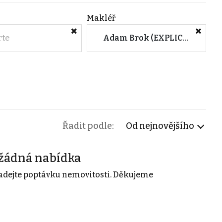
Makléř
rte
Adam Brok (EXPLICIT REALITY Zlín)
Řadit podle:
Od nejnovějšího
žádná nabídka
adejte poptávku nemovitosti. Děkujeme