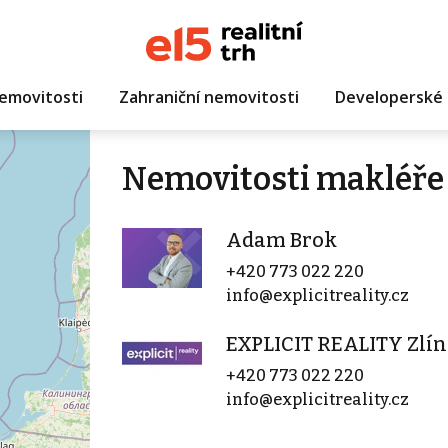
emovitosti
Zahraniční nemovitosti
Developerské 
Nemovitosti makléře
Adam Brok
+420 773 022 220
info@explicitreality.cz
EXPLICIT REALITY Zlín
+420 773 022 220
info@explicitreality.cz