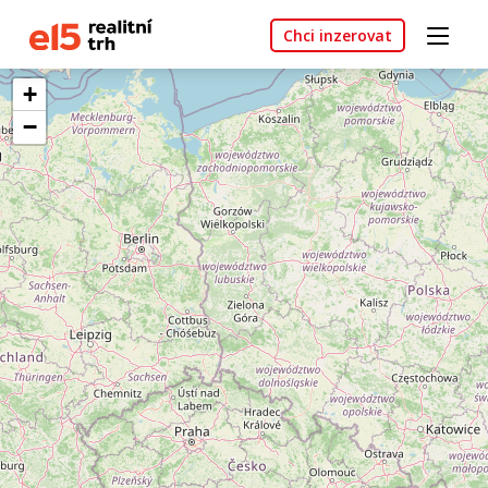
Chci inzerovat
+
−