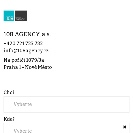
108 AGENCY, a.s.
+420 721 733 733
info@108agency.cz
Na poříčí 1079/3a
Praha 1 - Nové Město
Chci
Vyberte
Kde?
Vyberte