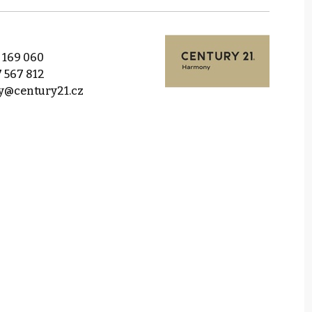
 169 060
 567 812
@century21.cz