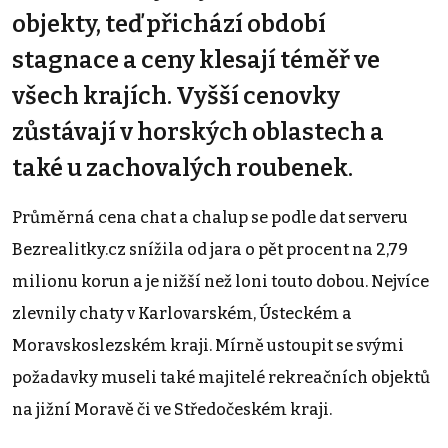
objekty, teď přichází období
stagnace a ceny klesají téměř ve
všech krajích. Vyšší cenovky
zůstávají v horských oblastech a
také u zachovalých roubenek.
Průměrná cena chat a chalup se podle dat serveru
Bezrealitky.cz snížila od jara o pět procent na 2,79
milionu korun a je nižší než loni touto dobou. Nejvíce
zlevnily chaty v Karlovarském, Ústeckém a
Moravskoslezském kraji. Mírně ustoupit se svými
požadavky museli také majitelé rekreačních objektů
na jižní Moravě či ve Středočeském kraji.