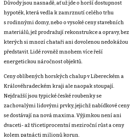
Důvody jsou nasnadě, ať už jde o horší dostupnost
hypoték, která vedla k zamrznutí celého trhu
s rodinnými domy, nebo o vysoké ceny stavebních
materiálů, jež prodražují rekonstrukce a opravy, bez
kterých si mnozí chataři ani dovolenou nedokážou
představit. Lidé rovněž mnohem více řeší
energetickou náročnost objektů.
Ceny oblíbených horských chalup v Libereckém a
Královéhradeckém kraji ale naopak stoupají.
Nejdražší jsou typické české roubenky se
zachovalými lidovými prvky, jejichž nabídkové ceny
se dostávají na nová maxima. Výjimkou není ani
dvaceti- až třicetiprocentní meziroční růst a ceny
kolem patnácti milionů korun.