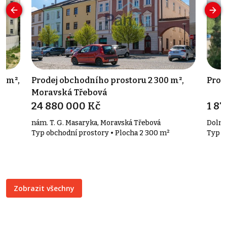
8 m²,
Prodej obchodního prostoru 2 300 m²,
Prod
Moravská Třebová
24 880 000 Kč
1 8
nám. T. G. Masaryka, Moravská Třebová
Dolní
Typ obchodní prostory • Plocha 2 300 m²
Typ a
Zobrazit všechny