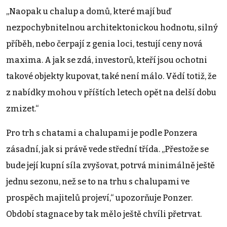
„Naopak u chalup a domů, které mají buď
nezpochybnitelnou architektonickou hodnotu, silný
příběh, nebo čerpají z genia loci, testují ceny nová
maxima. A jak se zdá, investorů, kteří jsou ochotni
takové objekty kupovat, také není málo. Vědí totiž, že
z nabídky mohou v příštích letech opět na delší dobu
zmizet.“
Pro trh s chatami a chalupami je podle Ponzera
zásadní, jak si právě vede střední třída. „Přestože se
bude její kupní síla zvyšovat, potrvá minimálně ještě
jednu sezonu, než se to na trhu s chalupami ve
prospěch majitelů projeví,“ upozorňuje Ponzer.
Období stagnace by tak mělo ještě chvíli přetrvat.