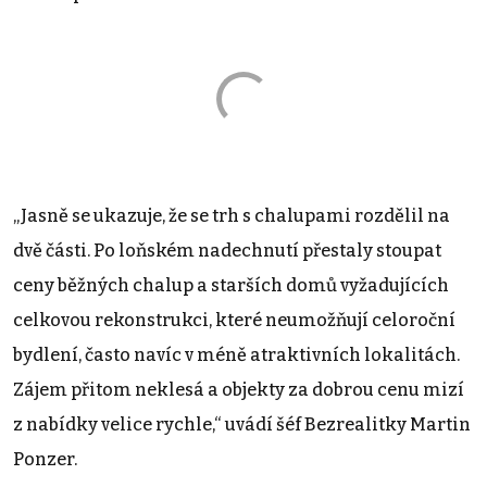
„Jasně se ukazuje, že se trh s chalupami rozdělil na
dvě části. Po loňském nadechnutí přestaly stoupat
ceny běžných chalup a starších domů vyžadujících
celkovou rekonstrukci, které neumožňují celoroční
bydlení, často navíc v méně atraktivních lokalitách.
Zájem přitom neklesá a objekty za dobrou cenu mizí
z nabídky velice rychle,“ uvádí šéf Bezrealitky Martin
Ponzer.