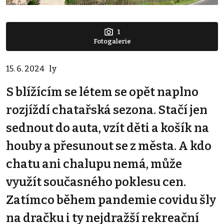
1
Fotogalerie
15. 6. 2024
ly
S blížícím se létem se opět naplno
rozjíždí chatařská sezona. Stačí jen
sednout do auta, vzít děti a košík na
houby a přesunout se z města. A kdo
chatu ani chalupu nemá, může
využít současného poklesu cen.
Zatímco během pandemie covidu šly
na dračku i ty nejdražší rekreační