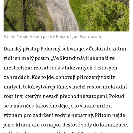
Karen Minde Aksen park v Kodani | Jan Rasmussen
Dánský přístup Pokorný schvaluje, v Česku ale zatím
vidí jen malý posun: „Ve Skandinávii se snaží ve
městech zadržovat vodu v takzvaných dešťových
zahradách. Kde to jde, obnovují přirozený rozliv
malých toků, vytvářejí tůně, v nichž rostou mokřadní
rostliny, kterým nevadí přechodné zatopení. Pokud
se u nás něco takového děje, je to v malé míře a
význam pro zadržení vody je nepatrný. Přitom nejde
jen o klima, ale i o nápor dešťové vody do kanalizace,