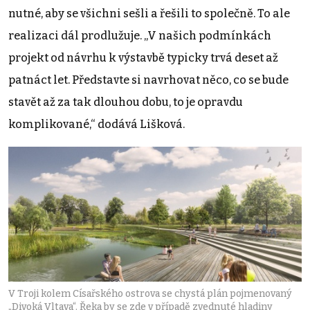
nutné, aby se všichni sešli a řešili to společně. To ale
realizaci dál prodlužuje. „V našich podmínkách
projekt od návrhu k výstavbě typicky trvá deset až
patnáct let. Představte si navrhovat něco, co se bude
stavět až za tak dlouhou dobu, to je opravdu
komplikované,“ dodává Lišková.
V Troji kolem Císařského ostrova se chystá plán pojmenovaný
„Divoká Vltava“. Řeka by se zde v případě zvednuté hladiny