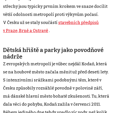
střechy jsou typicky prvním krokem ve snaze docílit
větší odolnosti metropolí proti výkyvům počasí.
V Česku už se staly součástí
stavebních předpisů
v Praze, Brně a Ostravě
.
Dětská hřiště a parky jako povodňové
nádrže
Z evropských metropolí je vůbec nejdál Kodaň, která
se na houbové město začala měnit už před deseti lety.
S intenzivními srážkami podobnými těm, které v
Česku způsobily rozsáhlé povodně v polovině září,
má dánské hlavní město bohaté zkušenosti. Tu, která
dala věci do pohybu, Kodaň zažila v červenci 2011.
Během jediného dne tehdy spadlo víc vody, než kolik