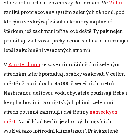
Stockholm nebo nizozemský Rotterdam. Ve
Vídni
vzniká propracovaný systém zelených záhonů, pod
kterými se skrývají zásobní komory naplněné
štěrkem, jež zachycují přívalové deště. Ty pak nejen
pomáhají zadržovat přebytečnou vodu, ale umožňují i
lepší zakořenění vysazených stromů.
V
Amsterdamu
se zase mimořádně daří zeleným
střechám, které pomáhají srážky vsakovat. V celém
městě už tvoří plochu 45 000 čtverečních metrů.
Nasbíranou dešťovou vodu obyvatelé používají třeba i
ke splachování. Do městských plánů „zelenání“
střech povinně zahrnují i dvě třetiny
německých
měst
. Například Berlín je v horkých měsících
využívá jako „přírodní klimatizaci“. Právě zelené