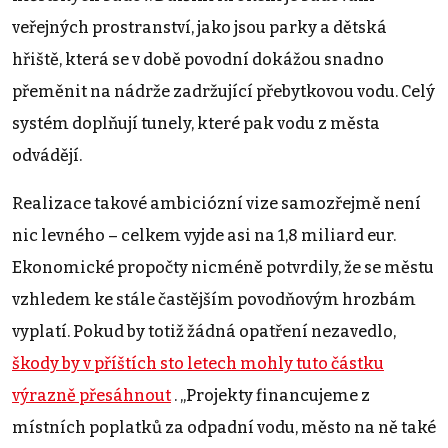
veřejných prostranství, jako jsou parky a dětská
hřiště, která se v době povodní dokážou snadno
přeměnit na nádrže zadržující přebytkovou vodu. Celý
systém doplňují tunely, které pak vodu z města
odvádějí.
Realizace takové ambiciózní vize samozřejmě není
nic levného – celkem vyjde asi na 1,8 miliard eur.
Ekonomické propočty nicméně potvrdily, že se městu
vzhledem ke stále častějším povodňovým hrozbám
vyplatí. Pokud by totiž žádná opatření nezavedlo,
škody by v příštích sto letech mohly tuto částku
výrazně přesáhnout
. „Projekty financujeme z
místních poplatků za odpadní vodu, město na ně také