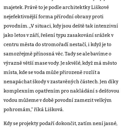
majetek. Právě to je podle architektky Liškové
nejefektivnější forma přírodní obrany proti
povodním. „V situaci, kdy jsou deště tak intenzivní
jako letos v září, řešení typu zasakování srážek v
centru města do stromořadí nestačí, i když je to
samozřejmě přínosná věc. Tady se ale bavíme o
výrazně větší mase vody. Je skvělé, když má město
místa, kde se voda může přirozeně rozlít a
nenapáchat škody v zastavěných částech. Jen díky
komplexním opatřením pro nakládání s dešťovou
vodou můžeme v době povodní zamezit velkým
pohromám,“ říká Lišková.
Kdy se projekty podaří dokončit, zatím není jasné,