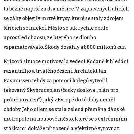
tu běžně naprší za dva měsíce. V zaplavených ulicích
se záhy objevily mrtvé krysy, které se staly zdrojem
šířících se infekcí. Město se tak rychle ocitlo
uprostřed chaosu, ze kterého se dlouho
vzpamatovávalo. Škody dosáhly až 800 milionů eur.
Krizová situace motivovala vedení Kodaně k hledání
razantního a trvalého řešení. Architekt Jan
Rasmussen tehdy za pomoci kolegů vytvořil
takzvaný Skybrudsplan (česky doslova „plán pro
průtrž mračen“), jaký v Evropě do té doby neměl
obdoby. Jeho cílem se stala zelená přeměna dánské
metropole na houbové město, které se s extrémními
srážkami dokáže přirozeně a efektivně vyrovnat.