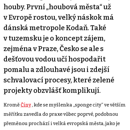
houby. První „houbová města“ už
v Evropě rostou, velký náskok má
dánská metropole Kodaň. Také
v tuzemsku je o koncept zájem,
zejména v Praze, Česko se ale s
dešťovou vodou učí hospodařit
pomalu a zdlouhavé jsou i zdejší
schvalovací procesy, které zelené
projekty obzvlášť komplikují.
Kromě
Číny
, kde se myšlenka „sponge city“ ve větším
měřítku zavedla do praxe vůbec poprvé, podobnou
přeměnou prochází i velká evropská města, jako je