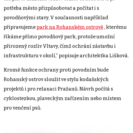
potřeba město přizpůsobovat a počítat i s
povodňovými stavy. V současnosti například
připravujeme
park na Rohanském ostrově
, kterému
říkáme přímo povodňový park, protože umožní
přirozený rozliv Vltavy, čímž ochrání zástavbu i
infrastrukturu v okolí,“ popisuje architektka Lišková.
Kromě funkce ochrany proti povodním bude
Rohanský ostrov sloužit ve stylu kodaňských
projektů i pro relaxaci Pražanů. Návrh počítá s
cyklostezkou, plaveckým zařízením nebo místem
pro venčení psů.