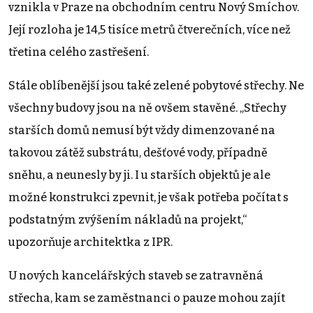
vznikla v Praze na obchodním centru Nový Smíchov.
Její rozloha je 14,5 tisíce metrů čtverečních, více než
třetina celého zastřešení.
Stále oblíbenější jsou také zelené pobytové střechy. Ne
všechny budovy jsou na ně ovšem stavěné. „Střechy
starších domů nemusí být vždy dimenzované na
takovou zátěž substrátu, dešťové vody, případně
sněhu, a neunesly by ji. I u starších objektů je ale
možné konstrukci zpevnit, je však potřeba počítat s
podstatným zvýšením nákladů na projekt,“
upozorňuje architektka z IPR.
U nových kancelářských staveb se zatravněná
střecha, kam se zaměstnanci o pauze mohou zajít