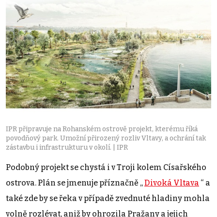
IPR připravuje na Rohanském ostrově projekt, kterému říká
povodňový park. Umožní přirozený rozliv Vltavy, a ochrání tak
zástavbu i infrastrukturu v okolí. | IPR
Podobný projekt se chystá i v Troji kolem Císařského
ostrova. Plán se jmenuje příznačně „
Divoká Vltava
“ a
také zde by se řeka v případě zvednuté hladiny mohla
volně rozlévat, aniž by ohrozila Pražany a jejich