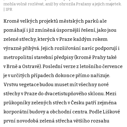
mohla volně rozlévat, aniž by ohrozila Pražany a jejich majetek.
| IPR
Kromě velkých projektů městských parků ale
pomáhají i již zmíněná úspornější řešení, jako jsou
zelené střechy, kterých v Praze každým rokem
výrazně přibývá. Jejich rozšiřování navíc podporují i
metropolitní stavební předpisy (kromě Prahy také
v Brně a Ostravě). Poslední verze z letošního července
je v určitých případech dokonce přímo nařizuje.
Vrstvu vegetace budou muset mít všechny nové
střechy v Praze do dvacetistupňového sklonu. Mezi
průkopníky zelených střech v Česku patří zejména
korporátní budovy a obchodní centra. Podle Liškové
první novodobá zelená střecha většího rozsahu