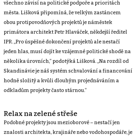
všechno závisí na politické podpoře a prioritách
města. Lišková připomíná, že velkým zastáncem
obou protipovodňových projektů je náměstek
primátora architekt Petr Hlaváček, někdejší ředitel
IPR. „Pro úspěšné dokončení projektů ale nestačí
jeden hlas, musí dojít ke vzájemné politické shodě na
několika úrovních,“ podotýká Lišková. „Na rozdíl od
Skandinávie je náš systém schvalování a financování
hodně složitý a kvůli dlouhým projednáváním a
odkladům projekty často stárnou.“
Relax na zelené střeše
Podobné projekty jsou mezioborové – nestačí jen
znalosti architekta, krajináře nebo vodohospodáře, je