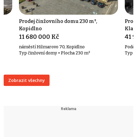
Prodej činžovního domu 230 m²,
Prod
Kopidlno
Klad
11 680 000 Kč
41 
náměstí Hilmarovo 70, Kopidlno
Poděb
Typ činžovní domy • Plocha 230 m²
Typ č
Zobrazit všechny