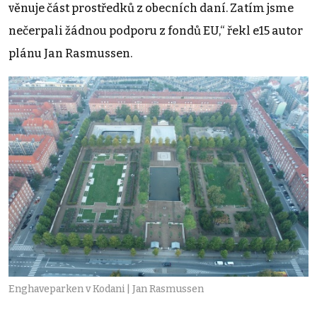
věnuje část prostředků z obecních daní. Zatím jsme
nečerpali žádnou podporu z fondů EU,“ řekl e15 autor
plánu Jan Rasmussen.
Enghaveparken v Kodani | Jan Rasmussen