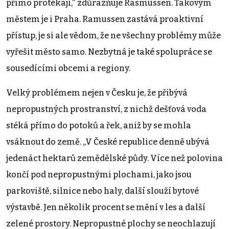
přímo protékají,“ zdůrazňuje Rasmussen. Takovým
městem je i Praha. Ramussen zastává proaktivní
přístup, je si ale vědom, že ne všechny problémy může
vyřešit město samo. Nezbytná je také spolupráce se
sousedícími obcemi a regiony.
Velký problémem nejen v Česku je, že přibývá
nepropustných prostranství, z nichž dešťová voda
stéká přímo do potoků a řek, aniž by se mohla
vsáknout do země. „V České republice denně ubývá
jedenáct hektarů zemědělské půdy. Více než polovina
končí pod nepropustnými plochami, jako jsou
parkoviště, silnice nebo haly, další slouží bytové
výstavbě. Jen několik procent se mění v les a další
zelené prostory. Nepropustné plochy se neochlazují