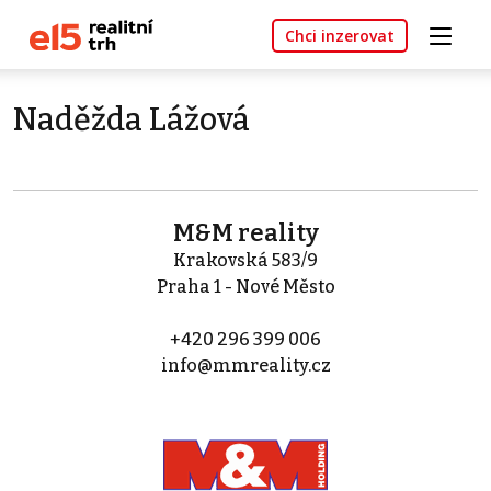
Chci inzerovat
Naděžda Lážová
M&M reality
Krakovská 583/9
Praha 1 - Nové Město
+420 296 399 006
info@mmreality.cz