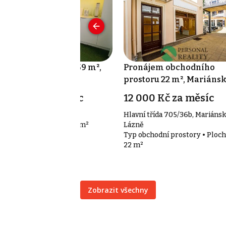
onájem kanceláře 59 m²,
Pronájem obchodního
senice
prostoru 22 m², Mariáns
Lázně
6 000 Kč za měsíc
12 000 Kč za měsíc
kupní 1127, Jesenice
Hlavní třída 705/36b, Mariáns
p kanceláře • Plocha 59 m²
Lázně
Typ obchodní prostory • Ploch
22 m²
Zobrazit všechny