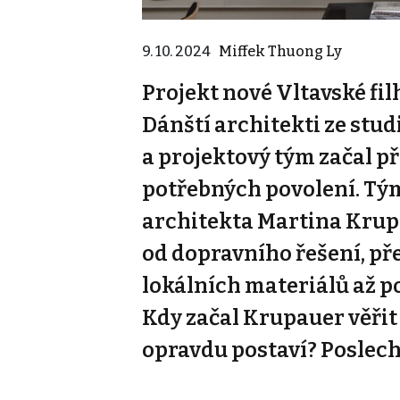
9. 10. 2024
Miffek Thuong Ly
Projekt nové Vltavské fil
Dánští architekti ze stud
a projektový tým začal p
potřebných povolení. Tý
architekta Martina Krup
od dopravního řešení, pře
lokálních materiálů až p
Kdy začal Krupauer věřit 
opravdu postaví? Poslechn