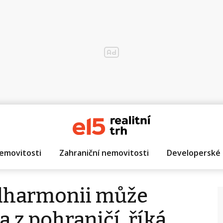
emovitosti
Zahraniční nemovitosti
Developerské 
ilharmonii může
a z pohraničí, říká