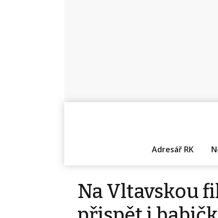
Adresář RK
N
Na Vltavskou f
přispět i babičk