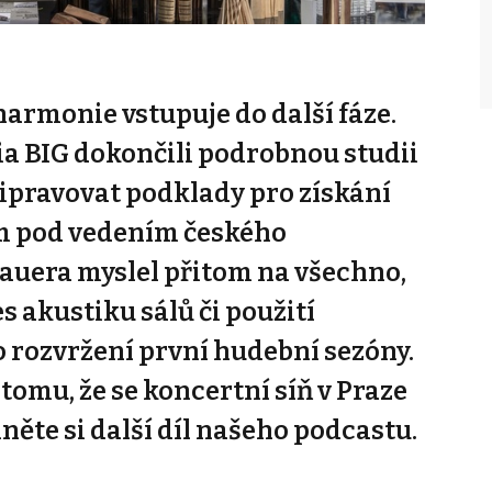
harmonie vstupuje do další fáze.
ia BIG dokončili podrobnou studii
řipravovat podklady pro získání
m pod vedením českého
auera myslel přitom na všechno,
s akustiku sálů či použití
o rozvržení první hudební sezóny.
tomu, že se koncertní síň v Praze
ěte si další díl našeho podcastu.