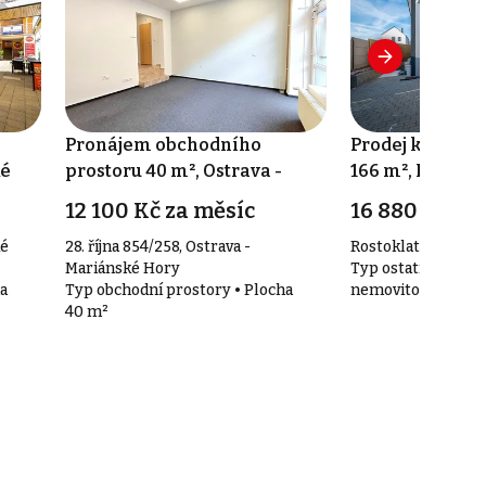
Pronájem obchodního
Prodej komerčn
ké
prostoru 40 m², Ostrava -
166 m², Rostokl
Mariánské Hory a Hulváky
12 100 Kč za měsíc
16 880 000 K
ké
28. října 854/258, Ostrava -
Rostoklaty 65
Mariánské Hory
Typ ostatní komer
a
Typ obchodní prostory • Plocha
nemovitosti • Plo
40 m²