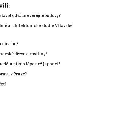
ili:
stavět odvážné veřejné budovy?
né architektonické studie Vltavské
u návrhu?
mavské dřevo a rostliny?
nedělá nikdo lépe než Japonci?
ravu v Praze?
čet?