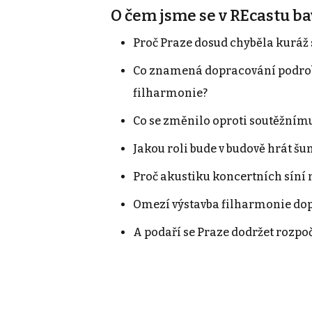
O čem jsme se v REcastu bav
Proč Praze dosud chyběla kuráž 
Co znamená dopracování podrob
filharmonie?
Co se změnilo oproti soutěžním
Jakou roli bude v budově hrát šu
Proč akustiku koncertních síní 
Omezí výstavba filharmonie dop
A podaří se Praze dodržet rozpo