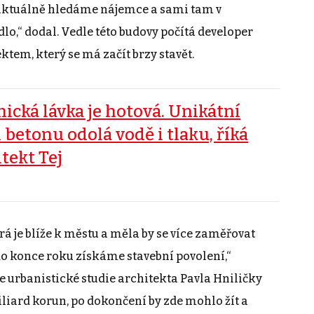
 aktuálně hledáme nájemce a sami tam v
o,“ dodal. Vedle této budovy počítá developer
ktem, který se má začít brzy stavět.
nická lávka je hotová. Unikátní
 betonu odolá vodě i tlaku, říká
itekt Tej
erá je blíže k městu a měla by se více zaměřovat
o konce roku získáme stavební povolení,“
e urbanistické studie architekta Pavla Hniličky
liard korun, po dokončení by zde mohlo žít a