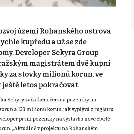
rozvoj území Rohanského ostrova
ychle kupředu a už se zde
domy. Developer Sekyra Group
 pražským magistrátem dvě kupní
y za stovky milionů korun, ve
ještě letos pokračovat.
ďka Sekyry začátkem června pozemky na
run a 133 milionů korun, jak vyplývá z registru
eveloper první pozemky na výstavbu nové čtvrtě
korun. „Aktuálně v projektu na Rohanském