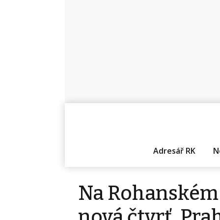
Adresář RK
N
Na Rohanském o
nová čtvrť. Pra