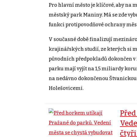
Pro hlavní město je klíčové, aby na
městský park Maniny. Má se zde vyb
funkci protipovodňové ochrany měst
V současné době finalizují mezinár
krajinářských studií, ze kterých si m
původních předpokladů dokončen v r
parku mají vyjít na 1,5 miliardy kor
na nedávno dokončenou Štvanickou l
Holešovicemi.
Před
Vede
čtyř