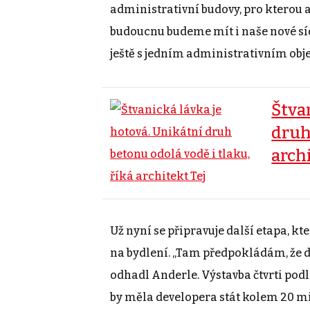
administrativní budovy, pro kterou
budoucnu budeme mít i naše nové sídl
ještě s jedním administrativním obje
Štva
druh
arch
Už nyní se připravuje další etapa, kt
na bydlení. „Tam předpokládám, že d
odhadl Anderle. Výstavba čtvrti podl
by měla developera stát kolem 20 mi