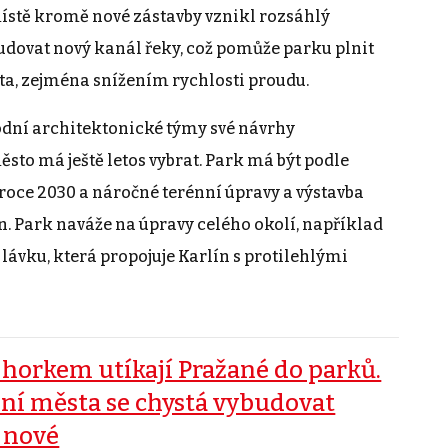
 místě kromě nové zástavby vznikl rozsáhlý
udovat nový kanál řeky, což pomůže parku plnit
a, zejména snížením rychlosti proudu.
odní architektonické týmy své návrhy
ěsto má ještě letos vybrat. Park má být podle
oce 2030 a náročné terénní úpravy a výstavba
un. Park naváže na úpravy celého okolí, například
ávku, která propojuje Karlín s protilehlými
 horkem utíkají Pražané do parků.
ní města se chystá vybudovat
i nové