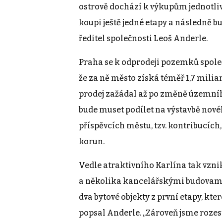
ostrově dochází k výkupům jednotli
koupi ještě jedné etapy a následně b
ředitel společnosti Leoš Anderle.
Praha se k odprodeji pozemků společ
že za ně město získá téměř 1,7 miliar
prodej zažádal až po změně územníh
bude muset podílet na výstavbě nov
příspěvcích městu, tzv. kontribucích
korun.
Vedle atraktivního Karlína tak vzniká
a několika kancelářskými budovami
dva bytové objekty z první etapy, k
popsal Anderle. „Zároveň jsme rozes