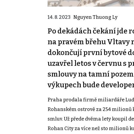
14. 8. 2023
Nguyen Thuong Ly
Po dekádách čekání jde 
na pravém břehu Vltavy r
dokončují první bytové 
uzavřel letos v červnu s
smlouvy na tamní pozemk
výkupech bude developer 
Praha prodala firmě miliardáře Lu
Rohanském ostrově za 254 milionů ko
smluv. Už přede dvěma lety koupil d
Rohan City za více než sto milionů 