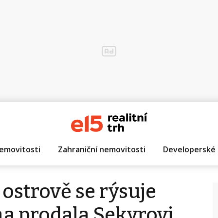
emovitosti
Zahraniční nemovitosti
Developerské 
strově se rýsuje
ha prodala Sekyrovi