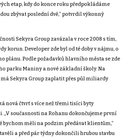
vých etap, kdy do konce roku předpokládáme
udou zbývat poslední dvě,“ potvrdil výkonný
nosti Sekyra Group zavázala v roce 2008 s tím,
dy korun. Developer zde byl od té doby v nájmu, o
o plánu. Podle požadavků hlavního města se zde
ého parku Maniny a nové základní školy. Na
, má Sekyra Group zaplatit přes půl miliardy
 nová čtvrť s více než třemi tisíci byty
. „V současnosti na Rohanu dokončujeme první
teré bychom měli na podzim předávat klientům,“
tavěli a před pár týdny dokončili hrubou stavbu