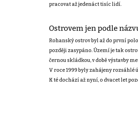
pracovat až jedenáct tisíc lidí.
Ostrovem jen podle názv
Rohanský ostrov byl až do první polo
později zasypáno. Území je tak ostro
černou skládkou, v době výstavby met
V roce 1999 byly zahájeny rozsáhlé úk
K té dochází až nyní, o dvacet let pozd