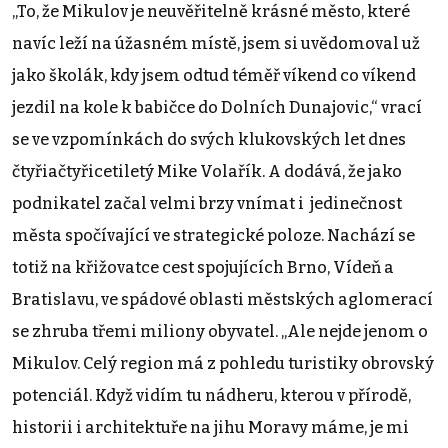
„To, že Mikulov je neuvěřitelně krásné město, které
navíc leží na úžasném místě, jsem si uvědomoval už
jako školák, kdy jsem odtud téměř víkend co víkend
jezdil na kole k babičce do Dolních Dunajovic,“ vrací
se ve vzpomínkách do svých klukovských let dnes
čtyřiačtyřicetiletý Mike Volařík. A dodává, že jako
podnikatel začal velmi brzy vnímat i jedinečnost
města spočívající ve strategické poloze. Nachází se
totiž na křižovatce cest spojujících Brno, Vídeň a
Bratislavu, ve spádové oblasti městských aglomerací
se zhruba třemi miliony obyvatel. „Ale nejde jenom o
Mikulov. Celý region má z pohledu turistiky obrovský
potenciál. Když vidím tu nádheru, kterou v přírodě,
historii i architektuře na jihu Moravy máme, je mi