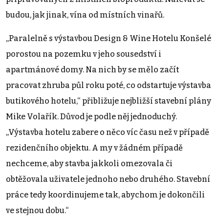
budou, jak jinak, vína od místních vinařů.
„Paralelně s výstavbou Design & Wine Hotelu Konšelé
porostou na pozemku v jeho sousedství i
apartmánové domy. Na nich by se mělo začít
pracovat zhruba půl roku poté, co odstartuje výstavba
butikového hotelu,“ přibližuje nejbližší stavební plány
Mike Volařík. Důvod je podle něj jednoduchý.
„Výstavba hotelu zabere o něco víc času než v případě
rezidenčního objektu. A my v žádném případě
nechceme, aby stavba jakkoli omezovala či
obtěžovala uživatele jednoho nebo druhého. Stavební
práce tedy koordinujeme tak, abychom je dokončili
ve stejnou dobu.“