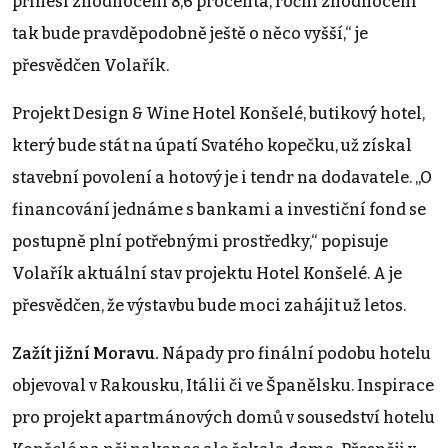
přinesl zhodnocení 8,6 procenta, roční zhodnocení
tak bude pravděpodobně ještě o něco vyšší,“ je
přesvědčen Volařík.
Projekt Design & Wine Hotel Konšelé, butikový hotel,
který bude stát na úpatí Svatého kopečku, už získal
stavební povolení a hotový je i tendr na dodavatele. „O
financování jednáme s bankami a investiční fond se
postupně plní potřebnými prostředky,“ popisuje
Volařík aktuální stav projektu Hotel Konšelé. A je
přesvědčen, že výstavbu bude moci zahájit už letos.
Zažít jižní Moravu.
Nápady pro finální podobu hotelu
objevoval v Rakousku, Itálii či ve Španělsku. Inspirace
pro projekt apartmánových domů v sousedství hotelu