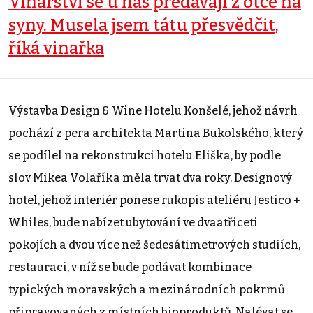
Vinařství se u nás předávají z otce na
syny. Musela jsem tátu přesvědčit,
říká vinařka
Výstavba Design & Wine Hotelu Konšelé, jehož návrh
pochází z pera architekta Martina Bukolského, který
se podílel na rekonstrukci hotelu Eliška, by podle
slov Mikea Volaříka měla trvat dva roky. Designový
hotel, jehož interiér ponese rukopis ateliéru Jestico +
Whiles, bude nabízet ubytování ve dvaatřiceti
pokojích a dvou více než šedesátimetrových studiích,
restauraci, v níž se bude podávat kombinace
typických moravských a mezinárodních pokrmů
připravovaných z místních bioproduktů. Nalévat se