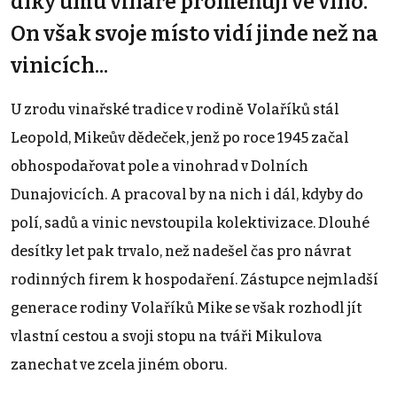
díky umu vinaře proměňují ve víno.
On však svoje místo vidí jinde než na
vinicích...
U zrodu vinařské tradice v rodině Volaříků stál
Leopold, Mikeův dědeček, jenž po roce 1945 začal
obhospodařovat pole a vinohrad v Dolních
Dunajovicích. A pracoval by na nich i dál, kdyby do
polí, sadů a vinic nevstoupila kolektivizace. Dlouhé
desítky let pak trvalo, než nadešel čas pro návrat
rodinných firem k hospodaření. Zástupce nejmladší
generace rodiny Volaříků Mike se však rozhodl jít
vlastní cestou a svoji stopu na tváři Mikulova
zanechat ve zcela jiném oboru.