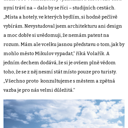
nyní tráví na – dalo by se říci – studijních cestách.
„Místa a hotely, ve kterých bydlím, si hodně pečlivě
vybírám. Nevystudoval jsem architekturu ani design
a moc dobře si uvědomuji, že nemám patent na
rozum. Mám ale vcelku jasnou představu o tom, jak by
mohlo město Mikulov vypadat,“ říká Volařík. A
jedním dechem dodává, že si je ovšem plně vědom
toho, že se z něj nesmí stát místo pouze pro turisty.
„Všechno proto konzultujeme s městem a zpětná
vazba je pro nás velmi důležitá.“