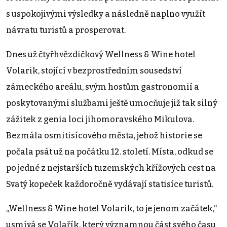
s uspokojivými výsledky a následně naplno využít
návratu turistů a prosperovat.
Dnes už čtyřhvězdičkový Wellness & Wine hotel
Volarik, stojící v bezprostředním sousedství
zámeckého areálu, svým hostům gastronomií a
poskytovanými službami ještě umocňuje již tak silný
zážitek z genia loci jihomoravského Mikulova.
Bezmála osmitisícového města, jehož historie se
počala psát už na počátku 12. století. Místa, odkud se
po jedné z nejstarších tuzemských křížových cest na
Svatý kopeček každoročně vydávají statisíce turistů.
„Wellness & Wine hotel Volarik, to je jenom začátek,“
usmívá se Volařík, který významnou část svého času