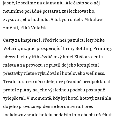
jasné, že sedíme na diamantu. Ale často se o něj
neumíme pořádně postarat, zušlechťovat ho,
zvyšovat jeho hodnotu. A to bych chtěl v Mikulově
změnit,“ říká Volařík.
Cesty za inspirací
. Před víc než patnácti lety Mike
Volařík, majitel prosperující firmy Bottling Printing,
převzal tehdy tříhvězdičkový hotel Eliška v centru
města a za provozu se pustil do jeho kompletní
přestavby včetně vybudování hotelového wellness.
Trvalo to sice o něco déle, než původně předpokládal,
protože plány na jeho výslednou podobu postupně
vylepšoval. V momentě, kdy byl hotel hotový, zasáhla
do jeho provozu epidemie koronaviru. I přes
lockdowny se ale hotelu podařilo toto období přečkat