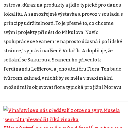
ostrova, důraz na produkty a jídlo typické pro danou
lokalitu. A samozřejmě výstavba a provoz v souladu s
principy udržitelnosti. To je přesně to, co chceme
svými projekty přinést do Mikulova. Navíc
spolupráce se Seanem je naprosto úžasná i po lidské
stránce,“ vypráví nadšeně Volařík. A doplňuje, že
setkání se Sakurou a Seanem ho přivedlo k
Ferdinandu Lefflerovi a jeho ateliéru Flera. Ten bude
tvůrcem zahrad, v nichž by se měla v maximální
možné míře objevovat flora typická pro jižní Moravu.