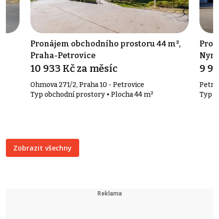
,
Pronájem obchodního prostoru 44 m²,
Prod
Praha-Petrovice
Nym
10 933 Kč za měsíc
9 9
Ohmova 271/2, Praha 10 - Petrovice
Petra
Typ obchodní prostory • Plocha 44 m²
Typ č
Zobrazit všechny