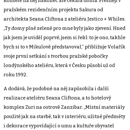
Konšelé na něj nakonec ale čekala doma. Přesněji v
pražském rezidenčním projektu Sakura od
architekta Seana Cliftona z ateliéru Jestico + Whiles.
„Ty domy plné zeleně pro mne byly jako zjevení. Hned
jak jsem je uviděl poprvé, jsem si řekl: to je ono, takhle
bych si to v Mikulově představoval,“ přibližuje Volařík
svoje první setkání s tvorbou pražské pobočky
londýnského ateliéru, která v Česku působí už od
roku 1992.
A dodává, že podobně na něj zapůsobila i další
realizace ateliéru Seana Cliftona, a to hotelový
komplex Zuri na ostrově Zanzibar. „Místní materiály
použité jak na stavbě, tak v interiéru, užitné předměty
i dekorace vypovídající o umu a kultuře obyvatel