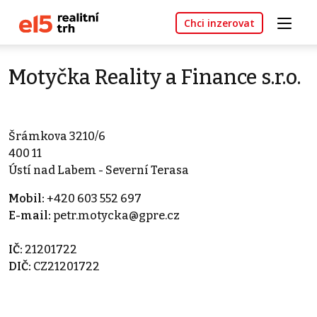
Chci inzerovat
Motyčka Reality a Finance s.r.o.
Šrámkova 3210/6
400 11
Ústí nad Labem - Severní Terasa
Mobil:
+420 603 552 697
E-mail:
petr.motycka@gpre.cz
IČ:
21201722
DIČ:
CZ21201722