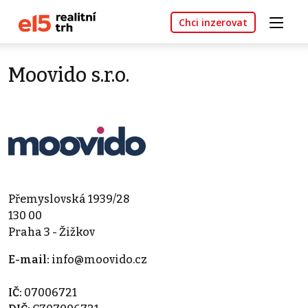
Chci inzerovat
Moovido s.r.o.
Přemyslovská 1939/28
130 00
Praha 3 - Žižkov
E-mail:
info@moovido.cz
IČ:
07006721