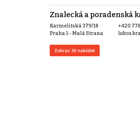
Znalecká a poradenská ka
Karmelitská 379/18
+420 778
Praha 1 - Malá Strana
lubos.b
Zobraz 30 nabídek