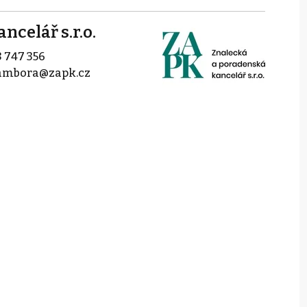
ncelář s.r.o.
 747 356
rambora@zapk.cz