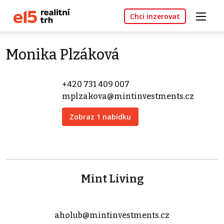
Chci inzerovat
Monika Plzáková
+420 731 409 007
mplzakova@mintinvestments.cz
Zobraz 1 nabídku
Mint Living
aholub@mintinvestments.cz