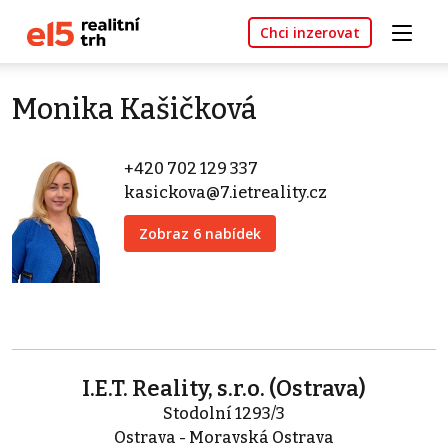
Chci inzerovat
Monika Kašičková
+420 702 129 337
kasickova@7.ietreality.cz
Zobraz 6 nabídek
I.E.T. Reality, s.r.o. (Ostrava)
Stodolní 1293/3
Ostrava - Moravská Ostrava