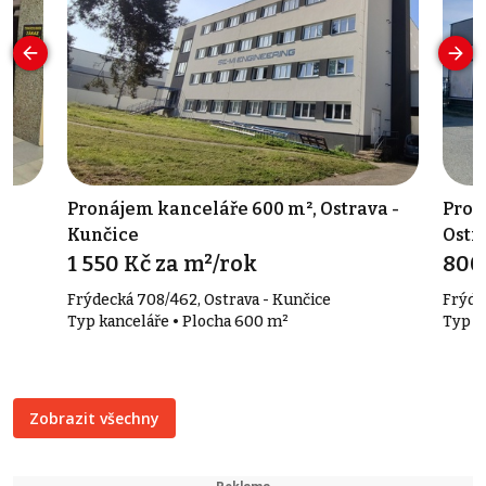
-
Pronájem kanceláře 600 m², Ostrava -
Pron
Kunčice
Ostr
1 550 Kč za m²/rok
800
Frýdecká 708/462, Ostrava - Kunčice
Frýde
Typ kanceláře • Plocha 600 m²
Typ o
Zobrazit všechny