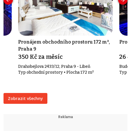
2
Pronájem obchodního prostoru 172 m²,
Pron
Praha 9
350 Kč za měsíc
26 
Drahobejlova 2433/12, Praha 9 - Libeň
Budeč
Typ obchodní prostory • Plocha 172 m²
Typ r
Zobrazit všechny