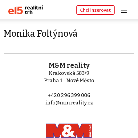
Chci inzerovat
Monika Foltýnová
M&M reality
Krakovská 583/9
Praha 1 - Nové Město
+420 296 399 006
info@mmreality.cz