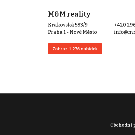
M&M reality
Krakovská 583/9
+420 296
Praha 1 - Nové Město
info@mm
Zobraz 1 276 nabídek
Obchodní 