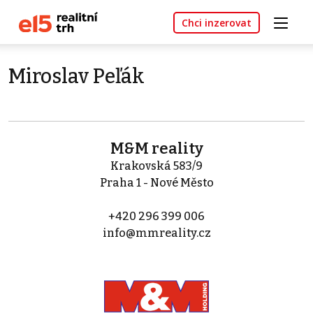
Chci inzerovat
Miroslav Peľák
M&M reality
Krakovská 583/9
Praha 1 - Nové Město
+420 296 399 006
info@mmreality.cz