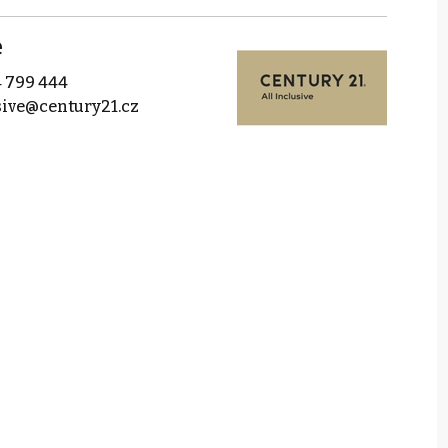
e
 799 444
sive@century21.cz