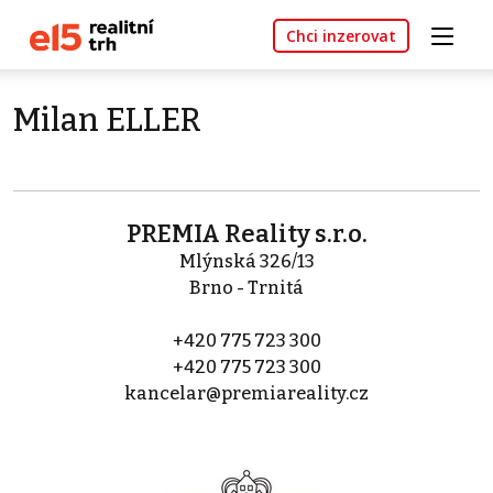
Chci inzerovat
Milan ELLER
PREMIA Reality s.r.o.
Mlýnská 326/13
Brno - Trnitá
+420 775 723 300
+420 775 723 300
kancelar@premiareality.cz