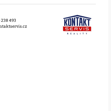
 238 493
taktservis.cz