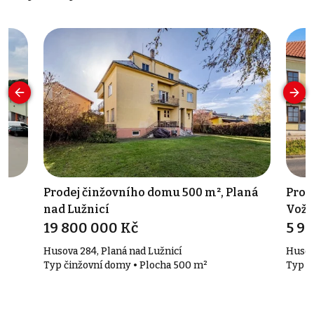
Prodej činžovního domu 500 m², Planá
Prod
nad Lužnicí
Voži
19 800 000 Kč
5 9
Husova 284, Planá nad Lužnicí
Husov
Typ činžovní domy • Plocha 500 m²
Typ č