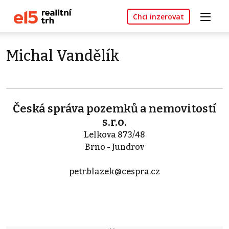
Chci inzerovat
Michal Vandělík
Česká správa pozemků a nemovitostí
s.r.o.
Lelkova 873/48
Brno - Jundrov
petr.blazek@cespra.cz