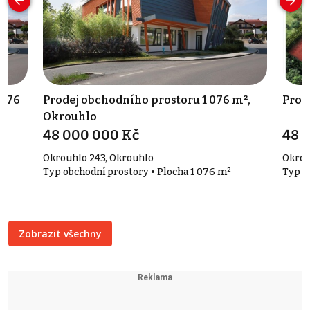
 076
Prodej obchodního prostoru 1 076 m²,
Prod
Okrouhlo
48 000 000 Kč
48 
Okrouhlo 243, Okrouhlo
Okrou
Typ obchodní prostory • Plocha 1 076 m²
Typ r
Zobrazit všechny