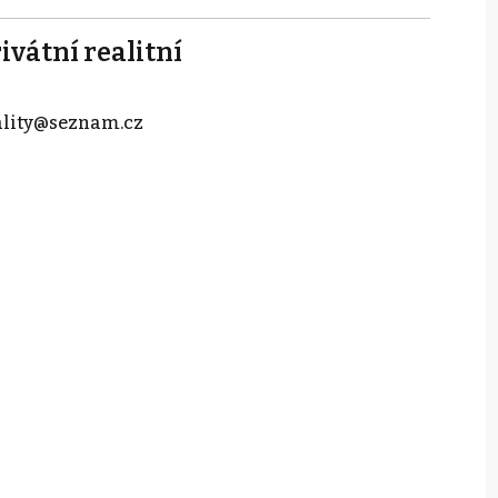
ivátní realitní
lity@seznam.cz