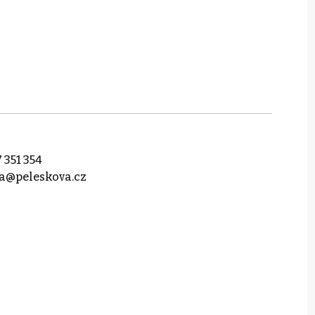
 351 354
a@peleskova.cz