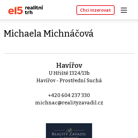
Chci inzerovat
Michaela Michnáčová
Havířov
U Hřiště 1324/13b
Havířov - Prostřední Suchá
+420 604 237 330
michnac@realityzavadil.cz