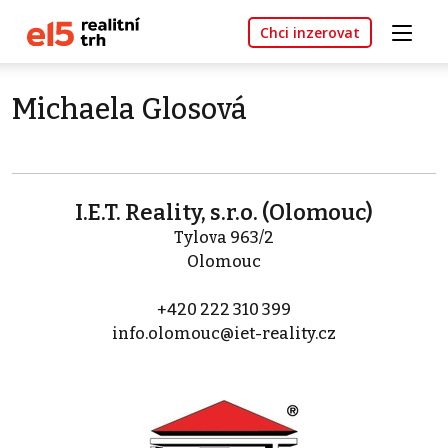
Chci inzerovat
Michaela Glosová
I.E.T. Reality, s.r.o. (Olomouc)
Tylova 963/2
Olomouc
+420 222 310 399
info.olomouc@iet-reality.cz