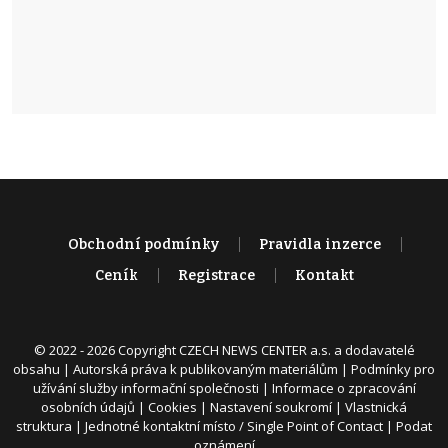
Obchodní podmínky
Pravidla inzerce
Ceník
Registrace
Kontakt
© 2022 - 2026 Copyright CZECH NEWS CENTER a.s. a dodavatelé
obsahu |
Autorská práva k publikovaným materiálům
|
Podmínky pro
užívání služby informační společnosti
|
Informace o zpracování
osobních údajů
|
Cookies
|
Nastavení soukromí
|
Vlastnická
struktura
|
Jednotné kontaktní místo / Single Point of Contact
|
Podat
oznámení