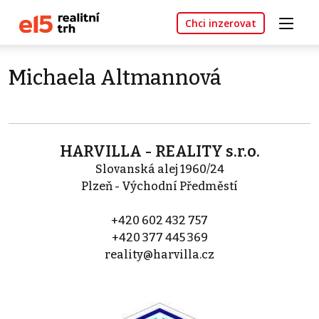
Chci inzerovat
Michaela Altmannová
HARVILLA - REALITY s.r.o.
Slovanská alej 1960/24
Plzeň - Východní Předměstí
+420 602 432 757
+420 377 445 369
reality@harvilla.cz