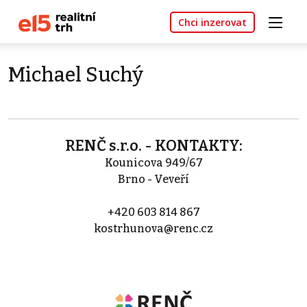
Chci inzerovat
Michael Suchý
RENČ s.r.o. - KONTAKTY:
Kounicova 949/67
Brno - Veveří
+420 603 814 867
kostrhunova@renc.cz