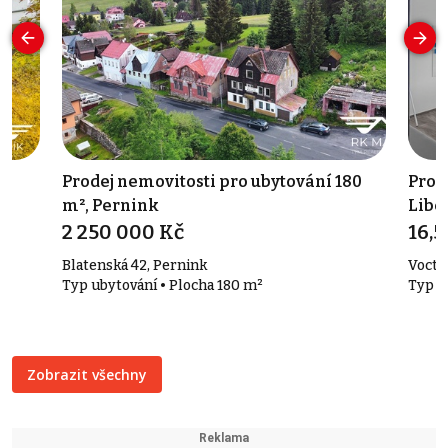
Prodej nemovitosti pro ubytování 180
Pron
m², Pernink
Libe
2 250 000 Kč
16,
Blatenská 42, Pernink
Voctář
Typ ubytování • Plocha 180 m²
Typ k
Zobrazit všechny