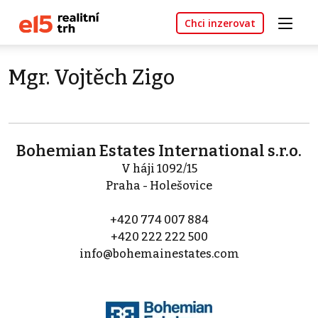
Chci inzerovat
Mgr. Vojtěch Zigo
Bohemian Estates International s.r.o.
V háji 1092/15
Praha - Holešovice
+420 774 007 884
+420 222 222 500
info@bohemainestates.com