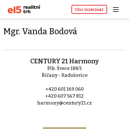
Chci inzerovat
Mgr. Vanda Bodová
CENTURY 21 Harmony
Plk. Švece 188/1
Říčany - Radošovice
+420 601 169 060
+420 607 567 812
harmony@century21.cz