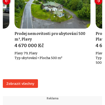
Prodej nemovitosti pro ubytování 500
Prod
m², Plavy
Plav
4 670 000 Kč
4 6
Plavy 79, Plavy
Plavy 
Typ ubytování • Plocha 500 m²
Typ o
500 
Zobrazit všechny