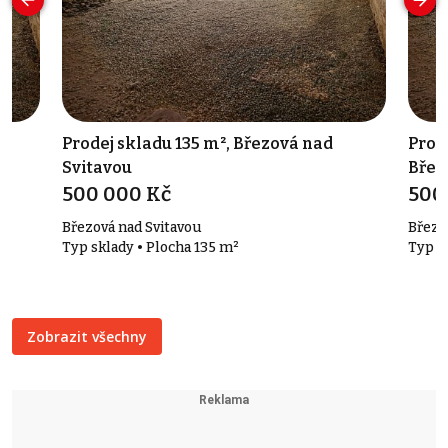
²,
Prodej skladu 135 m², Březová nad
Prod
Svitavou
Břez
500 000 Kč
500
Březová nad Svitavou
Březo
Typ sklady • Plocha 135 m²
Typ z
Zobrazit všechny