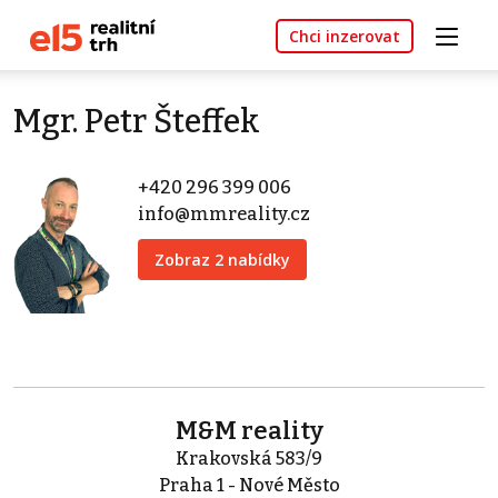
Chci inzerovat
Mgr. Petr Šteffek
+420 296 399 006
info@mmreality.cz
Zobraz 2 nabídky
M&M reality
Krakovská 583/9
Praha 1 - Nové Město