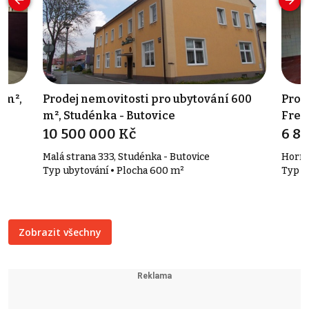
 m²,
Prodej nemovitosti pro ubytování 600
Pron
m², Studénka - Butovice
Fren
10 500 000 Kč
6 80
Malá strana 333, Studénka - Butovice
Horní
Typ ubytování • Plocha 600 m²
Typ o
Zobrazit všechny