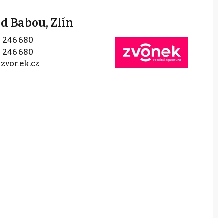
 Babou, Zlín
 246 680
 246 680
zvonek.cz